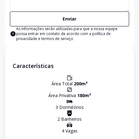
Enviar
As informações serão utilizadas para que a nossa equipe
possa entrar em contato de acordo com a
política de
privacidade e termos de serviço
Características
Área Total
200
m²
Área Privativa
180
m²
3
Dormitório
s
2
Banheiro
s
4
Vaga
s