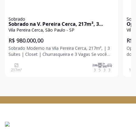
Sobrado
Sob
Sobrado na V. Pereira Cerca, 217m², 3
Opo
Dormitórios, 3 Vagas
dor
Vila Pereira Cerca, São Paulo - SP
Vila
exe
R$ 980.000,00
R$ 
Sobrado Moderno na Vila Pereira Cerca, 217m², | 3
Opor
Suítes | Closet | Churrasqueira e 3 Vagas Se você
dormitori
procura um imóvel que una sofisticação, conforto e
gara
excelente aproveitamento dos espaços para viver
Edgar
217
m²
3
5
3
3
125
bem com a família, este sobrado na Vila Pereira Cerc
faci