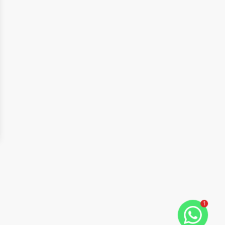
ide
t slide
1
Cód:
TE0191
Comparar