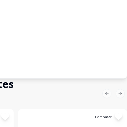
tes
Previous sl
Nex
Cód:
TE0209
Comparar