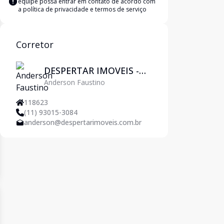
equipe possa entrar em contato de acordo com
a
política de privacidade e termos de serviço
Corretor
DESPERTAR IMOVEIS -
Anderson Faustino
Pirituba
118623
(11) 93015-3084
anderson@despertarimoveis.com.br