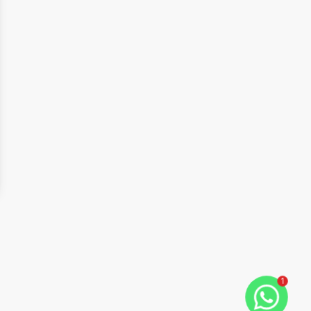
ide
t slide
1
Cód:
TE0191
Comparar