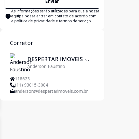
Enviar
As informações serão utilizadas para que a nossa
equipe possa entrar em contato de acordo com
a
política de privacidade e termos de serviço
Corretor
DESPERTAR IMOVEIS -
Anderson Faustino
Pirituba
118623
(11) 93015-3084
anderson@despertarimoveis.com.br