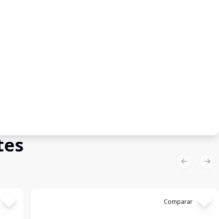
tes
Previous sl
Nex
Cód:
TE0209
Comparar