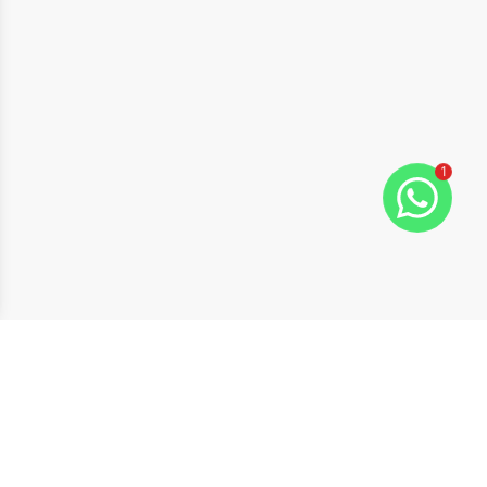
1
ide
t slide
Cód:
631737
Comparar