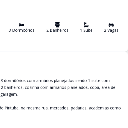
3
Dormitório
s
2
Banheiro
s
1
Suíte
2
Vaga
s
 3 dormitórios com armários planejados sendo 1 suíte com
 2 banheiros, cozinha com armários planejados, copa, área de
e garagem.
de Pirituba, na mesma rua, mercados, padarias, academias como